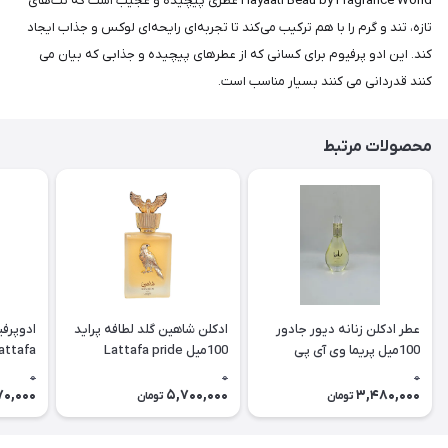
Hayaati Beau by Fragrance World عطری پیچیده و عجیب است که نت‌های
تازه، تند و گرم را با هم ترکیب می‌کند تا تجربه‌ای رایحه‌ای لوکس و جذاب ایجاد
کند. این ادو پرفیوم برای کسانی که از عطرهای پیچیده و جذابی که بیان می
کنند قدردانی می کنند بسیار مناسب است.
محصولات مرتبط
عطر ادکلن زنانه دیور جادور
ادکلن شاهین گلد لطافه پراید
ادوپرفی
100میل پریما وی آی پی
100میل Lattafa pride
Lattafa
Shaheen gold
(Jedarb PRIMA NICHE (VIP
0
0
0
70,000
5,700,000
3,480,000
تومان
تومان