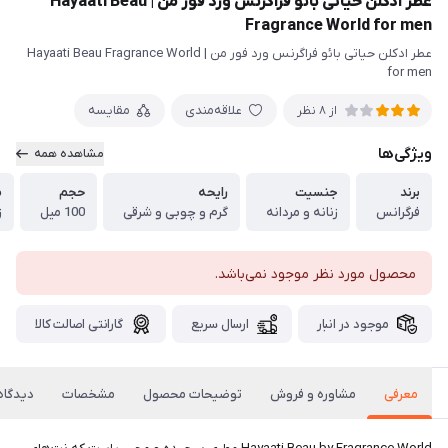
عطر ادکلن حیاتی بائو فراگرنس ورد فور من | Hayaati Beau
Fragrance World for men
عطر ادکلن حیاتی بائو فراگرنس ورد فور من | Hayaati Beau Fragrance World
for men
علاقه‌مندی
مقایسه
از 8 نظر
ویژگی‌ها
مشاهده همه
برند
جنسیت
رایحه
حجم
م
فرگرانس
زنانه و مردانه
گرم و چوبی و شرقی
100 میل
ز
محصول مورد نظر موجود نمی‌باشد.
موجود در انبار
ارسال سریع
گارانتی اصالت کالا
معرفی
مشاوره و فروش
توضیحات محصول
مشخصات
دیدگاه‌