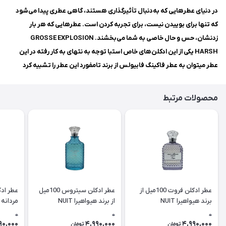
در دنیای عطرهایی که به‌دنبال تأثیرگذاری هستند، گاهی عطری پیدا می‌شود
که تنها برای بوییدن نیست، برای تجربه کردن است. عطرهایی که هر بار
زدنشان، حس و حال خاصی به شما می‌بخشند. GROSSE EXPLOSION
HARSH یکی از این ادکلن‌های خاص استبا توجه به نتهای به کار رفته در این
عطر میتوان به عطر فاکینگ فابیولس از برند تامفورد این عطر را تشبیه کرد
محصولات مرتبط
عطر ادکلن فروت 100میل از
عطر ادکلن سیتروس 100میل
برند هیواهیرا NUIT
از برند هیواهیرا NUIT
E LUST
LUBRIQUE CITRUS
LUBRIQUE FRUIT
0
0
0
90,000
4,990,000
4,990,000
تومان
تومان