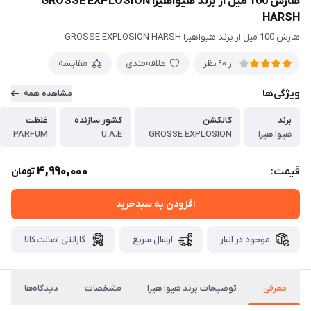
هارش 100 میل از برند هیواهیرا GROSSE EXPLOSION
HARSH
هارش 100 میل از برند هیواهیرا GROSSE EXPLOSION HARSH
علاقه‌مندی
مقایسه
از 90 نظر
ویژگی‌ها
مشاهده همه
برند
کالکشن
کشور سازنده
غلظت
هیوا هیرا
GROSSE EXPLOSION
U.A.E
PARFUM
4,990,000
قیمت:
تومان
افزودن به سبدخرید
موجود در انبار
ارسال سریع
گارانتی اصالت کالا
معرفی
توضیحات برند هیوا هیرا
مشخصات
دیدگاه‌ها