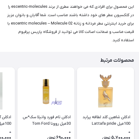
این محصول برای افرادی که می خواهند عطری از برند escentric-molecules را
در کلکسیون عطر های خود داشته باشند مناسب است. شما آقایان و بانوان عزیز
برای خرید اینترنتی عطر مردانه و زنانه escentric molecules – Molecule 02 با
قیمت مناسب و ضمانت اصالت کالا می توانید از فروشگاه پاریس پرفیوم
استفاده کنید.
محصولات مرتبط
ادکلن شاهین گلد لطافه پراید
ادکلن تام فورد وانیلا سک*س
ادکلن آ
100میل Lattafa pride
30میل روونا Tom Ford
100
Vanilla (rovena)
Shaheen gold
0
0
0
 Arabia
00,000
690,000
5,700,000
تومان
تومان