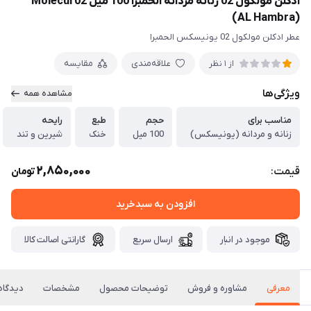
ادکلن مولکول 02 زنانه مردانه الحمبرا 100 میل Molecul 02
(AL Hambra)
عطر ادکلن مولکول 02 یونیسکس الحمبرا
علاقه‌مندی
مقایسه
از 1 نظر
ویژگی‌ها
مشاهده همه
مناسب برای
حجم
طبع
رایحه
زنانه و مردانه (یونیسکس)
100 میل
خنک
شیرین و تند
2,850,000
قیمت:
تومان
افزودن به سبدخرید
موجود در انبار
ارسال سریع
گارانتی اصالت کالا
معرفی
مشاوره و فروش
توضیحات محصول
مشخصات
دیدگاه‌