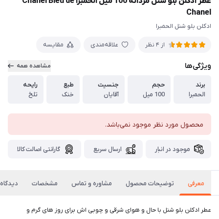
عطر ادکلن بلو شنل مردانه 100 میل الحمبرا Chanel Bleu de
Chanel
ادکلن بلو شنل الحمبرا
علاقه‌مندی
مقایسه
از 4 نظر
ویژگی‌ها
مشاهده همه
برند
حجم
جنسیت
طبع
رایحه
الحمبرا
100 میل
آقایان
خنک
تلخ
محصول مورد نظر موجود نمی‌باشد.
موجود در انبار
ارسال سریع
گارانتی اصالت کالا
معرفی
توضیحات محصول
مشاوره و تماس
مشخصات
دیدگاه‌
عطر ادکلن بلو شنل با حال و هوای شرقی و چوبی اش برای روز های گرم و