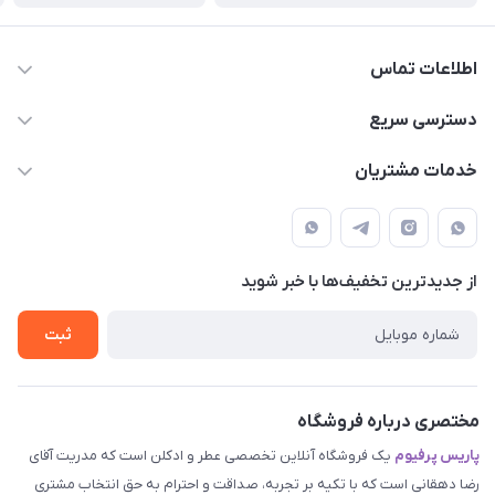
اطلاعات تماس
09387538030
دسترسی سریع
parisperfumeorgir@gmail.com
حساب کاربری
خدمات مشتریان
بوشهر . بندر گناوه ، خیابان فضیلت، فرعی فضیلت 2 ساختمان
مجله فروشگاه
قوانین و مقررات
دهقانی
لیست محصولات
حریم خصوصی
درباره ما
از جدید‌ترین تخفیف‌ها با‌ خبر شوید
راهنما
تماس با ما
ثبت
مختصری درباره فروشگاه
پاریس پرفیوم
یک فروشگاه آنلاین تخصصی عطر و ادکلن است که مدریت آقای
رضا دهقانی است که با تکیه بر تجربه، صداقت و احترام به حق انتخاب مشتری