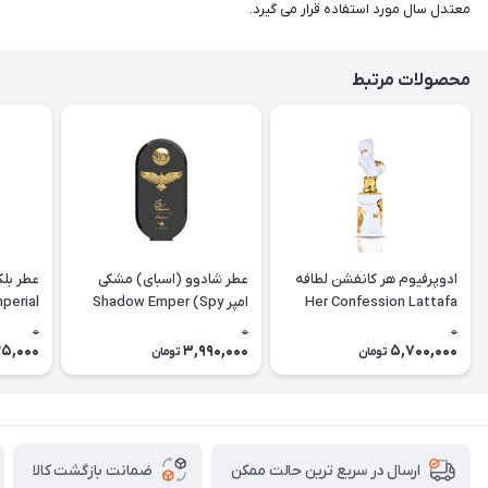
معتدل سال مورد استفاده قرار می گیرد.
محصولات مرتبط
ادوپرفیوم هر کانفشن لطافه
عطر شادوو (اسبای) مشکی
عطر بلک
Her Confession Lattafa
امپر Shadow Emper (Spy
perial
Emper
Shadow)
0
0
0
5,000
3,990,000
5,700,000
تومان
تومان
ضمانت بازگشت کالا
ارسال در سریع ترین حالت ممکن