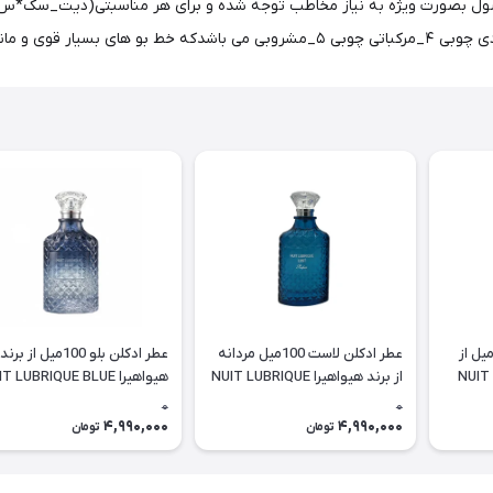
matter in this packLast long wit در این محصول بصورت ویژه به نیاز مخاطب توجه شده و برای هر
طر ادکلن سیتروس 100میل از
عطر ادکلن لاست 100میل مردانه
عطر ادکلن بلو 100میل از برند
NUIT LUBR
از برند هیواهیرا NUIT LUBRIQUE
هیواهیرا NUIT LUBRIQUE BLUE
LUST
0
0
4,990,000
4,990,000
تومان
تومان