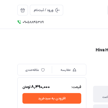
ورود / ثبت‌نام
09058845389
مقایسه
علاقه‌مندی
8,490,000
قیمت:
تومان
افزودن به سبدخرید