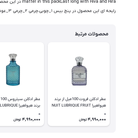
h Hiva and Hira
رایحه ای این محصول در پنج بیس ۱_چوبی،چرمی ۲_چرمی ۳_عودی چوبی ۴_مرکباتی چوبی ۵_مشروبی می باشدکه خط بو های بسیار قوی و ماندگاری های بی نظیری دارد
محصولات مرتبط
عطر ادکلن فروت 100میل از برند
ع
هیواهیرا NUIT LUBRIQUE FRUIT
برند هیواهیرا IQUE
CITRUS
0
0
4,990,000
4,990,000
تومان
تومان