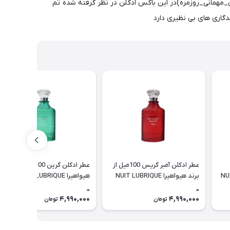
 مناسبتی(دیت_سک*س_مهمانی_روزمره)در این باکس ادکلن در نظر گرفته شده تم
عطر ادکلن آمبر گریس 100میل از
عطر ادکلن گرین 100میل از برند
برند هیواهیرا NUIT LUBRIQUE
هیواهیرا NUIT LUBRIQUE
GREEN
AMBERGRIS
0
0
4,990,000
4,990,000
تومان
تومان