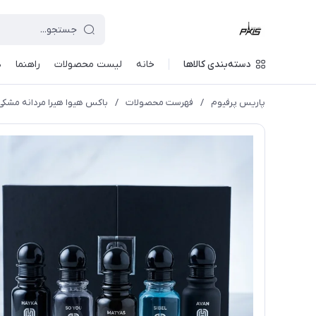
دسته‌بندی کالاها
خانه
لیست محصولات
راهنما
د
پاریس پرفیوم
/
فهرست محصولات
/
باکس هیوا هیرا مردانه مشکی va Hira For Men black